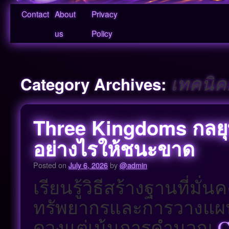
Contact
About
Privacy
us
Policy
เทคนิค
Category Archives:
Three Kingdoms กลย
อย่างไรให้ชนะขาด
Posted on
July 6, 2026
by
@admin
เรียนรู้วิธีสร้างฐานที่ม
ทรัพยากรและการวางแผ
ดวงแต่เน้นการคำนวณ
C