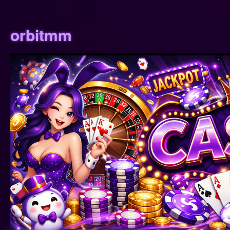
Skip
to
orbitmm
content