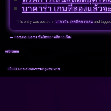
บาคาร่า เกมที่ลองแล้วจ
This entry was posted in
บาคาร่า
,
เทคนิคการเล่น
and tagge
←
Fortune Gems ข้อผิดพลาดที่ควรเลี่ยง
orbitmm
สล็อต
5 Lions Gold
www.blogstreet.com