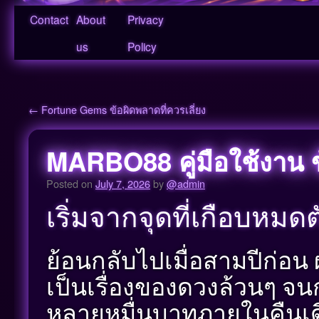
Contact
About
Privacy
us
Policy
←
Fortune Gems ข้อผิดพลาดที่ควรเลี่ยง
MARBO88 คู่มือใช้งาน ข้
Posted on
July 7, 2026
by
@admin
เริ่มจากจุดที่เกือบหมดต
ย้อนกลับไปเมื่อสามปีก่อ
เป็นเรื่องของดวงล้วนๆ จนกร
หลายหมื่นบาทภายในคืนเดีย